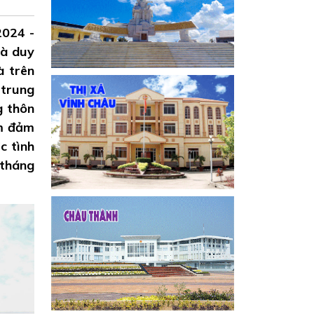
2024 -
và duy
à trên
 trung
g thôn
ằm đảm
c tình
 tháng