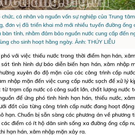
 chức, cá nhân và nguồn vốn sự nghiệp của Trung tâm
 đơn vị đã triển khai mở mới nhiều tuyến đường ống 
a bàn tỉnh, nhằm đảm bảo nguồn nước cung cấp đến n
ùng cho sinh hoạt hằng ngày. Ảnh: THÚY LIỄU
 phó với việc thiếu nước trong thời điểm hạn hán, xâ
 sát tình hình dự báo diễn biến hạn hán, xâm nhập 
hường xuyên đo độ mặn của các công trình cấp nướ
m nhập mặn đến việc cung cấp nước sạch để xử lý kịp
 từ trạm cấp nước có công suất lớn, chất lượng nước t
guồn để ứng phó tình hình hạn hán, thiếu nước, xâ
ưới đất của từng công trình cấp nước đang hoạt động
 hạn. Chuẩn bị sẵn sàng các phương án về phương t
 các điểm có ít hộ dân sinh sống xa đường ống cấp n
khi hạn hán, xâm nhập mặn xảy ra.