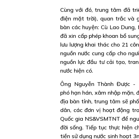
Cùng với đó, trung tâm đã triể
điện mặt trời), quan trắc và 
bàn các huyện: Cù Lao Dung, 
đã xin cấp phép khoan bổ sung
lưu lượng khai thác cho 21 cô
nguồn nước cung cấp cho ngư
nguồn lực đầu tư cải tạo, tra
nước hiện có.
Ông Nguyễn Thành Được - 
phó hạn hán, xâm nhập mặn, đ
địa bàn tỉnh, trung tâm sẽ phố
dân, các đơn vị hoạt động tro
Quốc gia NS&VSMTNT để người
đời sống. Tiếp tục thực hiện 
tiền sử dụng nước sinh hoạt 3