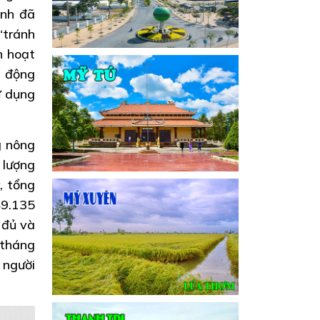
ỉnh đã
“tránh
h hoạt
ủ động
ử dụng
g nông
 lượng
, tổng
49.135
 đủ và
 tháng
 người