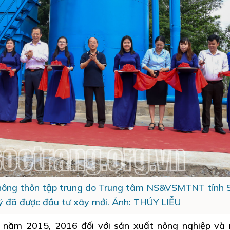
 nông thôn tập trung do Trung tâm NS&VSMTNT tỉnh 
ý đã được đầu tư xây mới. Ảnh: THÚY LIỄU
 năm 2015, 2016 đối với sản xuất nông nghiệp và