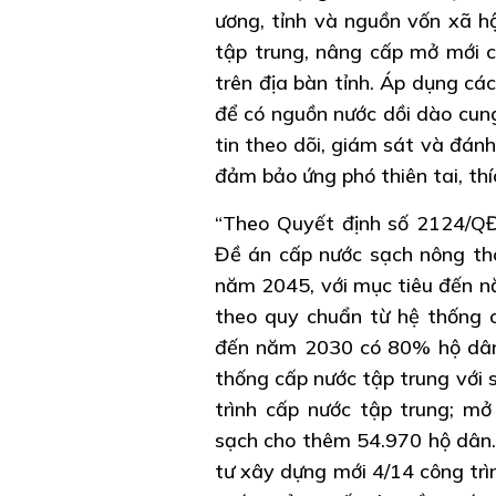
ương, tỉnh và nguồn vốn xã h
tập trung, nâng cấp mở mới c
trên địa bàn tỉnh. Áp dụng cá
để có nguồn nước dồi dào cung
tin theo dõi, giám sát và đán
đảm bảo ứng phó thiên tai, thí
“Theo Quyết định số 2124/Q
Đề án cấp nước sạch nông thô
năm 2045, với mục tiêu đến 
theo quy chuẩn từ hệ thống cấ
đến năm 2030 có 80% hộ dân 
thống cấp nước tập trung với s
trình cấp nước tập trung; m
sạch cho thêm 54.970 hộ dân. K
tư xây dựng mới 4/14 công tr