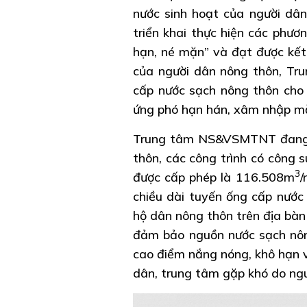
nước sinh hoạt của người dâ
triển khai thực hiện các phư
hạn, né mặn” và đạt được kết 
của người dân nông thôn, T
cấp nước sạch nông thôn cho
ứng phó hạn hán, xâm nhập m
Trung tâm NS&VSMTNT đang qu
thôn, các công trình có công 
3
được cấp phép là 116.508m
/
chiều dài tuyến ống cấp nước
hộ dân nông thôn trên địa bàn
đảm bảo nguồn nước sạch nông
cao điểm nắng nóng, khô hạn 
dân, trung tâm gặp khó do ng