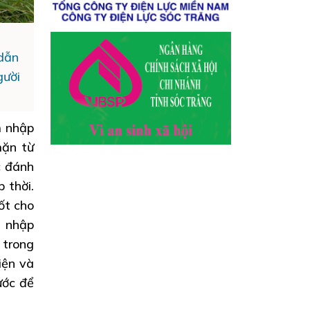
dẫn
gười
m nhập
mặn từ
c đánh
 thời.
ốt cho
m nhập
 trong
iện và
ước để