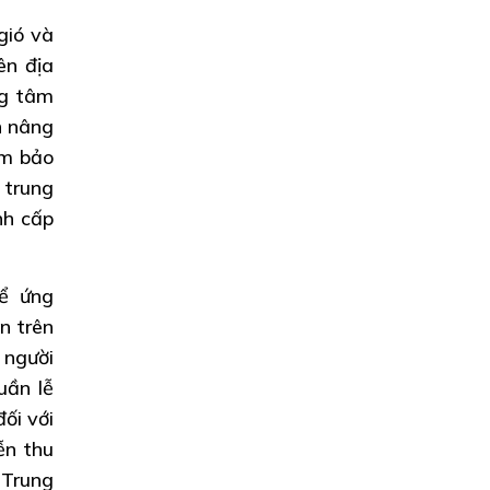
gió và
ên địa
ng tâm
h nâng
ảm bảo
 trung
nh cấp
ể ứng
n trên
 người
uần lễ
ối với
ễn thu
 Trung