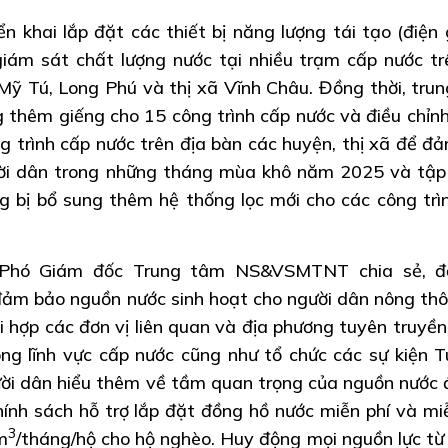
n khai lắp đặt các thiết bị năng lượng tái tạo (điện 
giám sát chất lượng nước tại nhiều trạm cấp nước tr
Mỹ Tú, Long Phú và thị xã Vĩnh Châu. Đồng thời, tru
 thêm giếng cho 15 công trình cấp nước và điều chỉn
ng trình cấp nước trên địa bàn các huyện, thị xã để đ
ời dân trong những tháng mùa khô năm 2025 và tập
ng bị bổ sung thêm hệ thống lọc mới cho các công trì
Phó Giám đốc Trung tâm NS&VSMTNT chia sẻ, đ
ảm bảo nguồn nước sinh hoạt cho người dân nông thô
i hợp các đơn vị liên quan và địa phương tuyên truyền
ng lĩnh vực cấp nước cũng như tổ chức các sự kiện T
 dân hiểu thêm về tầm quan trọng của nguồn nước đ
chính sách hỗ trợ lắp đặt đồng hồ nước miễn phí và mi
3
m
/tháng/hộ cho hộ nghèo. Huy động mọi nguồn lực từ