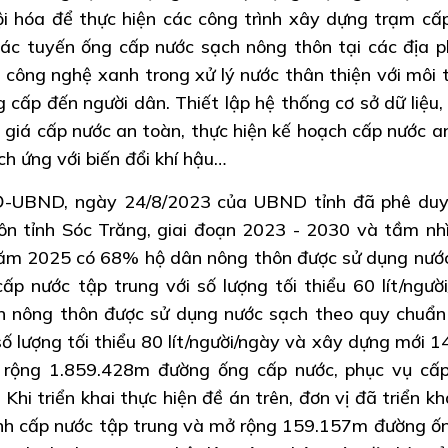
ội hóa để thực hiện các công trình xây dựng trạm cấ
ác tuyến ống cấp nước sạch nông thôn tại các địa 
c công nghệ xanh trong xử lý nước thân thiện với môi 
 cấp đến người dân. Thiết lập hệ thống cơ sở dữ liệu,
h giá cấp nước an toàn, thực hiện kế hoạch cấp nước a
ch ứng với biến đổi khí hậu…
Đ-UBND, ngày 24/8/2023 của UBND tỉnh đã phê duy
n tỉnh Sóc Trăng, giai đoạn 2023 - 2030 và tầm nh
năm 2025 có 68% hộ dân nông thôn được sử dụng nướ
p nước tập trung với số lượng tối thiểu 60 lít/người
nông thôn được sử dụng nước sạch theo quy chuẩn
ố lượng tối thiểu 80 lít/người/ngày và xây dựng mới 1
ở rộng 1.859.428m đường ống cấp nước, phục vụ cấ
hi triển khai thực hiện đề án trên, đơn vị đã triển kh
ình cấp nước tập trung và mở rộng 159.157m đường ố