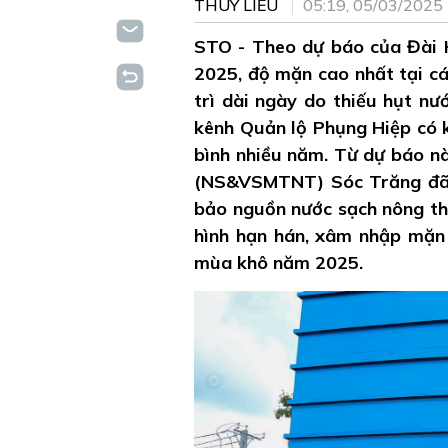
THÚY LIỄU
05:19, 05/03/2025
STO - Theo dự báo của Đài 
2025, độ mặn cao nhất tại cá
trì dài ngày do thiếu hụt n
kênh Quản lộ Phụng Hiệp có 
bình nhiều năm. Từ dự báo n
(NS&VSMTNT) Sóc Trăng đã c
bảo nguồn nước sạch nông th
hình hạn hán, xâm nhập mặn 
mùa khô năm 2025.