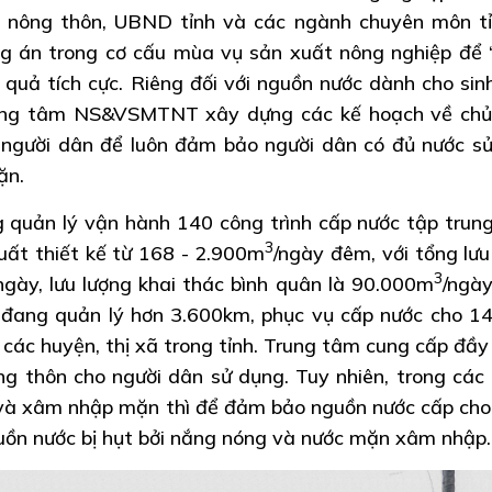
n nông thôn, UBND tỉnh và các ngành chuyên môn t
ơng án trong cơ cấu mùa vụ sản xuất nông nghiệp để 
quả tích cực. Riêng đối với nguồn nước dành cho sin
rung tâm NS&VSMTNT xây dựng các kế hoạch về ch
 người dân để luôn đảm bảo người dân có đủ nước s
ặn.
ản lý vận hành 140 công trình cấp nước tập trun
3
suất thiết kế từ 168 - 2.900m
/ngày đêm, với tổng lưu
3
ngày, lưu lượng khai thác bình quân là 90.000m
/ngày
 đang quản lý hơn 3.600km, phục vụ cấp nước cho 1
 các huyện, thị xã trong tỉnh. Trung tâm cung cấp đầy
 thôn cho người dân sử dụng. Tuy nhiên, trong các
và xâm nhập mặn thì để đảm bảo nguồn nước cấp cho
uồn nước bị hụt bởi nắng nóng và nước mặn xâm nhập.