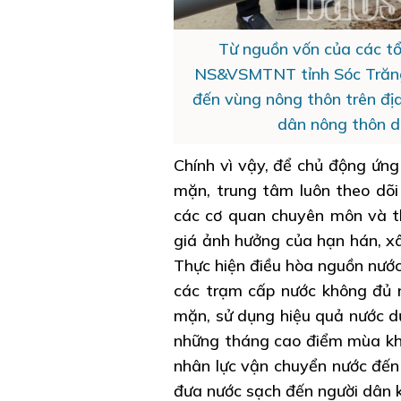
Từ nguồn vốn của các tổ
NS&VSMTNT tỉnh Sóc Trăng,
đến vùng nông thôn trên đị
dân nông thôn d
Chính vì vậy, để chủ động ứng
mặn, trung tâm luôn theo dõi
các cơ quan chuyên môn và t
giá ảnh hưởng của hạn hán, xâ
Thực hiện điều hòa nguồn nước
các trạm cấp nước không đủ n
mặn, sử dụng hiệu quả nước d
những tháng cao điểm mùa khô
nhân lực vận chuyển nước đến
đưa nước sạch đến người dân 