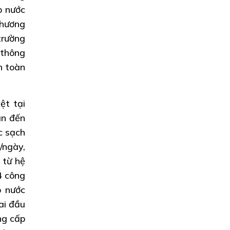
p nước
phương
trường
 thông
n toàn
ệt tại
ìn đến
c sạch
/ngày,
 từ hệ
4 công
p nước
ai đầu
ng cấp