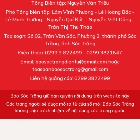
Tổng Biên tập: Nguyễn Văn Triều
Phó Tổng biên tập: Lâm Vĩnh Phương - Lê Hoàng Bắc -
Lê Minh Trường - Nguyễn Quí Đức - Nguyễn Việt Dũng -
Trần Thị Thu Thảo
Tòa soạn: Số 02, Trần Văn Sắc, Phường 2, thành phố Sóc
Trăng, tỉnh Sóc Trăng
Điện thoại: 0299 3 822499 - 0299 3821847
Email: baosoctrangdientu@gmail.com hoặc
toasoanbaosoctrang@gmail.com
Liên hệ quảng cáo: 0299 3822499
Báo Sóc Trăng giữ bản quyền nội dung trên website này
Các trang ngoài sẽ được mở ra từ cửa sổ mới. Báo Sóc Trăng
không chịu trách nhiệm về nội dung các trang ngoài.