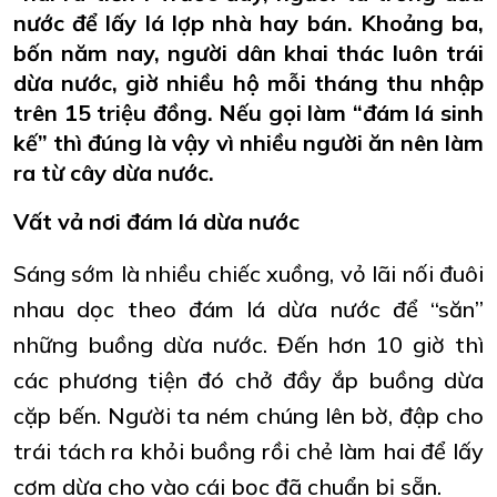
nước để lấy lá lợp nhà hay bán. Khoảng ba,
bốn năm nay, người dân khai thác luôn trái
dừa nước, giờ nhiều hộ mỗi tháng thu nhập
trên 15 triệu đồng. Nếu gọi làm “đám lá sinh
kế” thì đúng là vậy vì nhiều người ăn nên làm
ra từ cây dừa nước.
Vất vả nơi đám lá dừa nước
Sáng sớm là nhiều chiếc xuồng, vỏ lãi nối đuôi
nhau dọc theo đám lá dừa nước để “săn”
những buồng dừa nước. Đến hơn 10 giờ thì
các phương tiện đó chở đầy ắp buồng dừa
cặp bến. Người ta ném chúng lên bờ, đập cho
trái tách ra khỏi buồng rồi chẻ làm hai để lấy
cơm dừa cho vào cái bọc đã chuẩn bị sẵn.