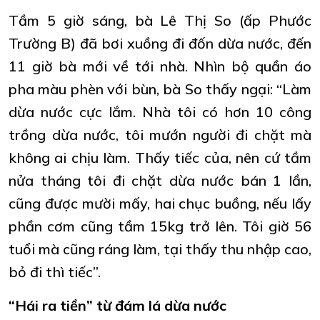
Tầm 5 giờ sáng, bà Lê Thị So (ấp Phước
Trường B) đã bơi xuồng đi đốn dừa nước, đến
11 giờ bà mới về tới nhà. Nhìn bộ quần áo
pha màu phèn với bùn, bà So thấy ngại: “Làm
dừa nước cực lắm. Nhà tôi có hơn 10 công
trồng dừa nước, tôi mướn người đi chặt mà
không ai chịu làm. Thấy tiếc của, nên cứ tầm
nửa tháng tôi đi chặt dừa nước bán 1 lần,
cũng được mười mấy, hai chục buồng, nếu lấy
phần cơm cũng tầm 15kg trở lên. Tôi giờ 56
tuổi mà cũng ráng làm, tại thấy thu nhập cao,
bỏ đi thì tiếc”.
“Hái ra tiền” từ đám lá dừa nước