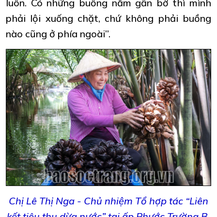
luôn. Có những buồng nằm gần bờ thì mình
phải lội xuống chặt, chứ không phải buồng
nào cũng ở phía ngoài”.
Chị Lê Thị Nga - Chủ nhiệm Tổ hợp tác “Liên
kết tiêu thụ dừa nước” tại ấp Phước Trường B,