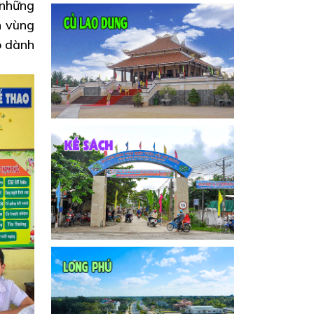
 những
h vùng
ó dành