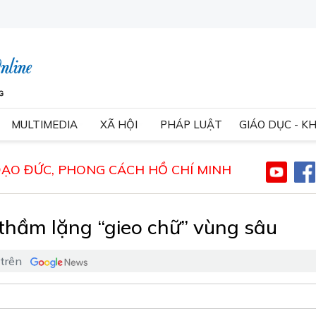
MULTIMEDIA
XÃ HỘI
PHÁP LUẬT
GIÁO DỤC - K
ĐẠO ĐỨC, PHONG CÁCH HỒ CHÍ MINH
 thầm lặng “gieo chữ” vùng sâu
 trên