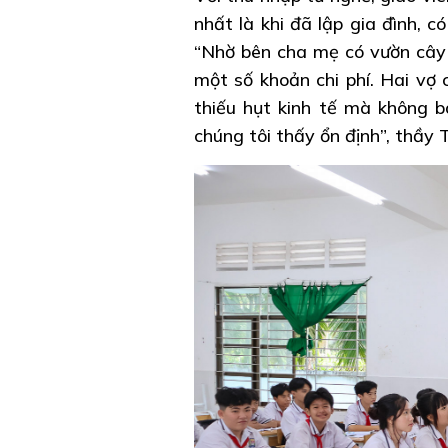
nhất là khi đã lập gia đình, c
“Nhờ bên cha mẹ có vườn cây ă
một số khoản chi phí. Hai vợ 
thiếu hụt kinh tế mà không 
chúng tôi thấy ổn định”, thầy T