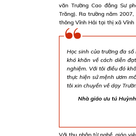
văn Trường Cao đẳng Sư ph
Trăng). Ra trường năm 2007, 
thông Vĩnh Hải tại thị xã Vĩn
Học sinh của trường đa số l
khó khăn về cách diễn đạt
nghiệm. Với tôi điều đó kh
thực hiện sứ mệnh ươm mầm
tôi xin chuyển về dạy Trư
Nhà giáo ưu tú Huỳnh
Với thu nhập từ nghề, giáo viê