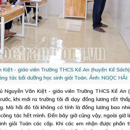
Kiệt - giáo viên Trường THCS Kế An (huyện Kế Sách)
ông tác bồi dưỡng học sinh giỏi Toán. Ảnh: NGỌC HẢI
ú Nguyễn Văn Kiệt - giáo viên Trường THCS Kế An 
rước, khi mới ra trường tôi đi dạy đồng lương rất thấ
 Mà hồi đó tôi không có tính là đồng lương bao nhiê
, công tác hết mình. Đến bây giờ cũng vậy, ngoài giờ lê
sinh giỏi Toán các cấp. Khi các em nhận được phần 