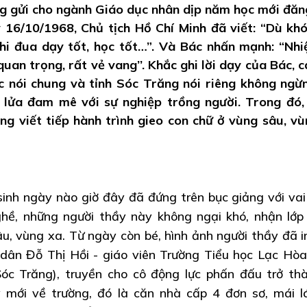
g gửi cho ngành Giáo dục nhân dịp năm học mới đăn
16/10/1968, Chủ tịch Hồ Chí Minh đã viết: “Dù kh
thi đua dạy tốt, học tốt…”. Và Bác nhấn mạnh: “Nh
quan trọng, rất vẻ vang’’. Khắc ghi lời dạy của Bác, c
c nói chung và tỉnh Sóc Trăng nói riêng không ngừ
n lửa đam mê với sự nghiệp trồng người. Trong đó,
 viết tiếp hành trình gieo con chữ ở vùng sâu, vù
inh ngày nào giờ đây đã đứng trên bục giảng với vai 
ghề, những người thầy này không ngại khó, nhận lớp
u, vùng xa. Từ ngày còn bé, hình ảnh người thầy đã 
 dân Đỗ Thị Hồi - giáo viên Trường Tiểu học Lạc Hòa
óc Trăng), truyền cho cô động lực phấn đấu trở th
 mới về trường, đó là căn nhà cấp 4 đơn sơ, mái l