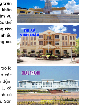
g trên
ó khăn
iệm vụ
ác thế
ng rèn
 nhiều
ng xa,
trò là
 ở các
in đậm
 1, xã
ành cô
á. Sân