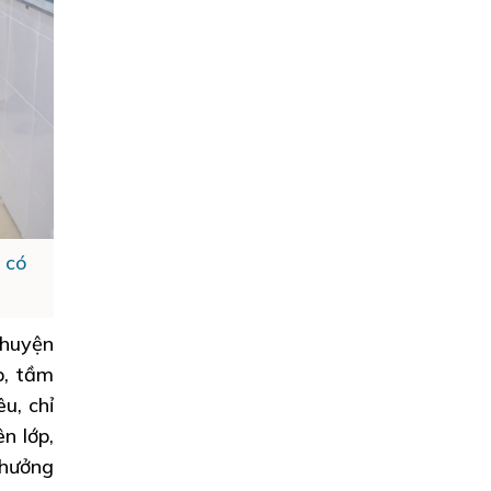
 có
(huyện
p, tầm
u, chỉ
n lớp,
thưởng