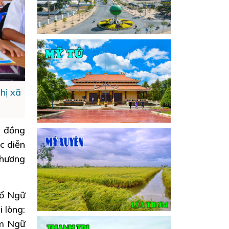
hị xã
ừ đồng
c diễn
phương
Tổ Ngữ
 lòng:
ạm Ngữ