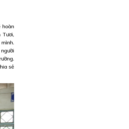
ề hoàn
 Tươi,
 mình.
 người
rường.
hia sẻ