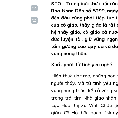
STO - Trong bức thư cuối cùn
Báo Nhân Dân số 5299, ngày 
đến đâu cũng phải tiếp tục 
của cô giáo, thầy giáo là rất 
hệ thầy giáo, cô giáo cả nướ
đức luyện tài, giữ vững ngọ
tấm gương cao quý đã và đang
vùng nông thôn.
Xuất phát từ tình yêu nghề
Hiện thực ước mơ, những học s
người thầy. Và từ tình yêu n
vùng nông thôn, kể cả vùng sâ
trong trái tim Nhà giáo nhân
Lạc Hòa, thị xã Vĩnh Châu (S
giáo. Cô Hồi bộc bạch: “Ngày