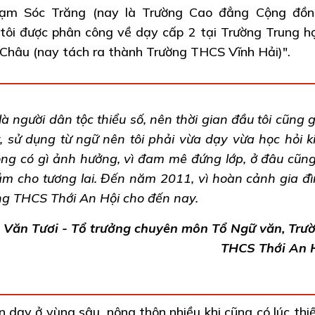
ạm Sóc Trăng (nay là Trường Cao đẳng Cộng đồn
tôi được phân công về dạy cấp 2 tại Trường Trung h
h Châu (nay tách ra thành Trường THCS Vĩnh Hải)".
à người dân tộc thiểu số, nên thời gian đầu tôi cũng 
, sử dụng từ ngữ nên tôi phải vừa dạy vừa học hỏi k
ông có gì ảnh hưởng, vì đam mê đứng lớp, ở đâu cũng
 cho tương lai. Đến năm 2011, vì hoàn cảnh gia đì
ờng THCS Thới An Hội cho đến nay.
 Văn Tươi - Tổ trưởng chuyên môn Tổ Ngữ văn, Trư
THCS Thới An 
n dạy ở vùng sâu, nông thôn nhiều khi cũng có lúc thiế