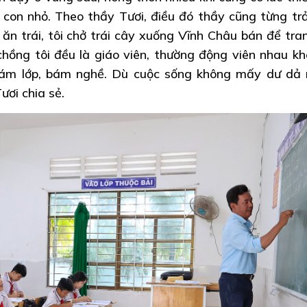
ó con nhỏ. Theo thầy Tươi, điều đó thầy cũng từng trả
n trái, tôi chở trái cây xuống Vĩnh Châu bán để tran
chồng tôi đều là giáo viên, thường động viên nhau kh
bám lớp, bám nghề. Dù cuộc sống không mấy dư dả
ươi chia sẻ.