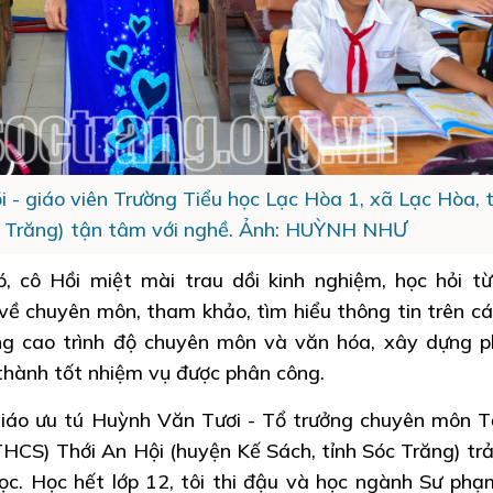
 - giáo viên Trường Tiểu học Lạc Hòa 1, xã Lạc Hòa, t
c Trăng) tận tâm với nghề. Ảnh: HUỲNH NHƯ
, cô Hồi miệt mài trau dồi kinh nghiệm, học hỏi t
 về chuyên môn, tham khảo, tìm hiểu thông tin trên cá
g cao trình độ chuyên môn và văn hóa, xây dựng 
thành tốt nhiệm vụ được phân công.
giáo ưu tú Huỳnh Văn Tươi - Tổ trưởng chuyên môn 
HCS) Thới An Hội (huyện Kế Sách, tỉnh Sóc Trăng) trải
học. Học hết lớp 12, tôi thi đậu và học ngành Sư ph