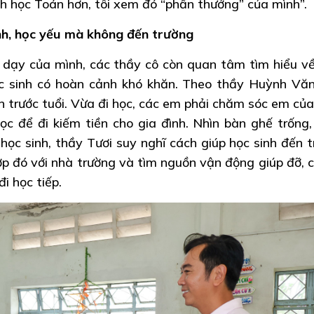
ch học Toán hơn, tôi xem đó “phần thưởng” của mình”.
nh, học yếu mà không đến trường
t dạy của mình, các thầy cô còn quan tâm tìm hiểu v
ọc sinh có hoàn cảnh khó khăn. Theo thầy Huỳnh Văn
h trước tuổi. Vừa đi học, các em phải chăm sóc em của
c để đi kiếm tiền cho gia đình. Nhìn bàn ghế trống,
học sinh, thầy Tươi suy nghĩ cách giúp học sinh đến t
ợp đó với nhà trường và tìm nguồn vận động giúp đỡ, c
i học tiếp.