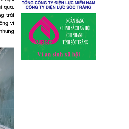
i qua.
g trải
ông vì
 nhưng