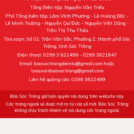
Tổng Biên tập: Nguyễn Văn Triều
Phó Tổng biên tập: Lâm Vĩnh Phương - Lê Hoàng Bắc -
Lê Minh Trường - Nguyễn Quí Đức - Nguyễn Việt Dũng -
Trần Thị Thu Thảo
Tòa soạn: Số 02, Trần Văn Sắc, Phường 2, thành phố Sóc
Trăng, tỉnh Sóc Trăng
Điện thoại: 0299 3 822499 - 0299 3821847
Email: baosoctrangdientu@gmail.com hoặc
toasoanbaosoctrang@gmail.com
Liên hệ quảng cáo: 0299 3822499
Báo Sóc Trăng giữ bản quyền nội dung trên website này
Các trang ngoài sẽ được mở ra từ cửa sổ mới. Báo Sóc Trăng
không chịu trách nhiệm về nội dung các trang ngoài.