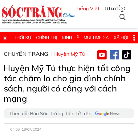
| ភាសាខ្មែរ
Tiếng Việt
THỜI SỰ
CHÍNH TRỊ
KINH TẾ
MULTIMEDIA
XÃ HỘI
PHÁP LUẬT
GIÁO DỤC - KHOA HỌC & CÔNG NGHỆ
CHUYÊN TRANG
Huyện Mỹ Tú
QUỐC PHÒNG - AN NINH
QUỐC TẾ
SỨC KHỎE VÀ ĐỜI SỐNG
Huyện Mỹ Tú thực hiện tốt công
VĂN HÓA - THỂ THAO - DU LỊCH
CHUYÊN ĐỀ
tác chăm lo cho gia đình chính
ĐIỂM BÁO - TIN VẮN ĐỊA PHƯƠNG
THÔNG TIN CẦN BIẾT
sách, người có công với cách
mạng
THÔNG BÁO - QUẢNG CÁO
CHUYÊN TRANG
HỌC TẬP VÀ LÀM THEO TƯ TƯỞNG, ĐẠO ĐỨC, PHONG CÁCH HỒ 
Theo dõi Báo Sóc Trăng điện tử trên
ĐẶT BÁO GIẤY ONLINE
04:55, 18/07/2024