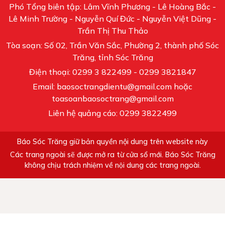
Phó Tổng biên tập: Lâm Vĩnh Phương - Lê Hoàng Bắc -
Lê Minh Trường - Nguyễn Quí Đức - Nguyễn Việt Dũng -
Trần Thị Thu Thảo
Tòa soạn: Số 02, Trần Văn Sắc, Phường 2, thành phố Sóc
Trăng, tỉnh Sóc Trăng
Điện thoại: 0299 3 822499 - 0299 3821847
Email: baosoctrangdientu@gmail.com hoặc
toasoanbaosoctrang@gmail.com
Liên hệ quảng cáo: 0299 3822499
Báo Sóc Trăng giữ bản quyền nội dung trên website này
Các trang ngoài sẽ được mở ra từ cửa sổ mới. Báo Sóc Trăng
không chịu trách nhiệm về nội dung các trang ngoài.