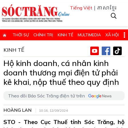
| ភាសាខ្មែរ
Tiếng Việt
THỜI SỰ
CHÍNH TRỊ
KINH TẾ
MULTIMEDIA
XÃ HỘI
PHÁP LUẬT
GIÁO DỤC - KHOA HỌC & CÔNG NGHỆ
KINH TẾ
QUỐC PHÒNG - AN NINH
QUỐC TẾ
SỨC KHỎE VÀ ĐỜI SỐNG
Hộ kinh doanh, cá nhân kinh
VĂN HÓA - THỂ THAO - DU LỊCH
CHUYÊN ĐỀ
doanh thương mại điện tử phải
ĐIỂM BÁO - TIN VẮN ĐỊA PHƯƠNG
THÔNG TIN CẦN BIẾT
kê khai, nộp thuế theo quy định
THÔNG BÁO - QUẢNG CÁO
CHUYÊN TRANG
Theo dõi Báo Sóc Trăng điện tử trên
HỌC TẬP VÀ LÀM THEO TƯ TƯỞNG, ĐẠO ĐỨC, PHONG CÁCH HỒ 
HOÀNG LAN
ĐẶT BÁO GIẤY ONLINE
10:16, 12/09/2024
STO - Theo Cục Thuế tỉnh Sóc Trăng, hộ