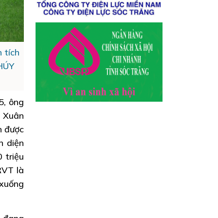
 tích
THÚY
5, ông
- Xuân
n được
n diện
 triệu
RVT là
 xuống