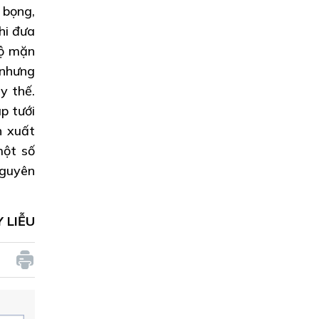
 bọng,
hi đưa
độ mặn
 nhưng
y thế.
p tưới
 xuất
một số
nguyên
 LIỄU