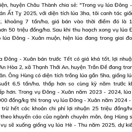
iện, huyện Châu Thành chia sẻ: "Trong vụ lúa Đông 
n Ất Tỵ 2025, với diện tích lúa 3ha, tôi canh tác giố
, khoảng 7 tấn/ha, giá bán vào thời điểm đó là 
 hơn 50 triệu đồng/ha. Sau khi thu hoạch xong vụ lúa 
p lúa Đông - Xuân muộn, hiện lúa đang trong giai đ
 Đông - Xuân bán trước Tết có giá khá tốt, lợi nhuậ
An Hòa 2, xã Thạnh Thới An, huyện Trần Đề đang tron
n. Ông Hùng có diện tích trồng lúa gần 5ha, giống lú
uất 6,5 tấn/ha, thấp hơn so cùng kỳ năm trước 
ấp hơn. Trong vụ Đông - Xuân năm 2023 - 2024, lú
000 đồng/kg thì trong vụ lúa Đông - Xuân năm 2024 -
trừ hết các khoản chi phí lợi nhuận 25 triệu đồng/h
 theo khuyến cáo của ngành chuyên môn, ông Hùng s
vụ sẽ xuống giống vụ lúa Hè - Thu năm 2025, dự ki