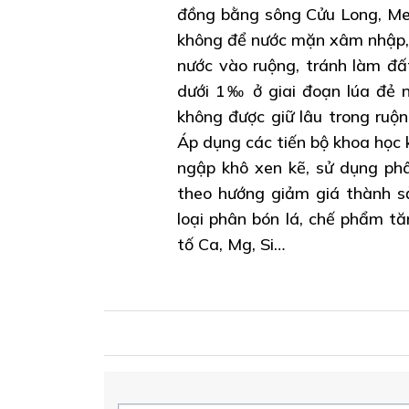
đồng bằng sông Cửu Long, Me
không để nước mặn xâm nhập, k
nước vào ruộng, tránh làm đấ
dưới 1‰ ở giai đoạn lúa đẻ n
không được giữ lâu trong ruộn
Áp dụng các tiến bộ khoa học k
ngập khô xen kẽ, sử dụng phân
theo hướng giảm giá thành 
loại phân bón lá, chế phẩm t
tố Ca, Mg, Si…