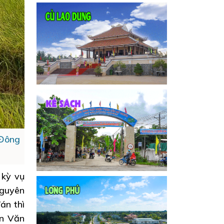
 Đông
 kỳ vụ
Nguyên
án thì
ễn Văn