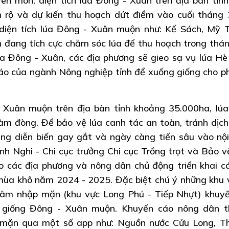
ên môn, diện tích lúa Đông - Xuân trên địa bàn tỉn
 rộ và dự kiến thu hoạch dứt điểm vào cuối tháng 
 diện tích lúa Đông - Xuân muộn như: Kế Sách, Mỹ 
n đang tích cực chăm sóc lúa để thu hoạch trong thán
úa Đông - Xuân, các địa phương sẽ gieo sạ vụ lúa Hè
o của ngành Nông nghiệp tỉnh để xuống giống cho p
 - Xuân muộn trên địa bàn tỉnh khoảng 35.000ha, lú
àm đòng. Để bảo vệ lúa canh tác an toàn, tránh dịch
ng diễn biến gay gắt và ngày càng tiến sâu vào nộ
ĩnh Nghi - Chi cục trưởng Chi cục Trồng trọt và Bảo v
o các địa phương và nông dân chủ động triển khai cá
ùa khô năm 2024 - 2025. Đặc biệt chú ý những khu 
âm nhập mặn (khu vực Long Phú - Tiếp Nhựt) khuy
 giống Đông - Xuân muộn. Khuyến cáo nông dân t
 mặn qua một số app như: Nguồn nước Cửu Long, Th