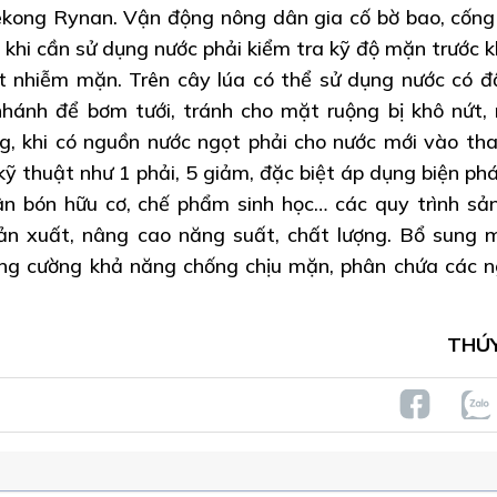
kong Rynan. Vận động nông dân gia cố bờ bao, cống
hi cần sử dụng nước phải kiểm tra kỹ độ mặn trước k
t nhiễm mặn. Trên cây lúa có thể sử dụng nước có 
hánh để bơm tưới, tránh cho mặt ruộng bị khô nứt,
g, khi có nguồn nước ngọt phải cho nước mới vào tha
ỹ thuật như 1 phải, 5 giảm, đặc biệt áp dụng biện phá
 bón hữu cơ, chế phẩm sinh học… các quy trình sản
sản xuất, nâng cao năng suất, chất lượng. Bổ sung 
ăng cường khả năng chống chịu mặn, phân chứa các 
THÚY