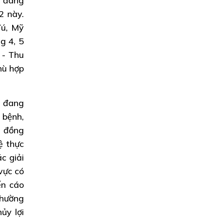
h đang
2 này.
Tú, Mỹ
g 4, 5
 - Thu
hù hợp
a đang
 bệnh,
i đồng
ệ thực
c giải
vực có
ến cáo
hường
ủy lợi