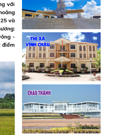
ng với
khoảng
025 và
hương:
Đông -
t điểm