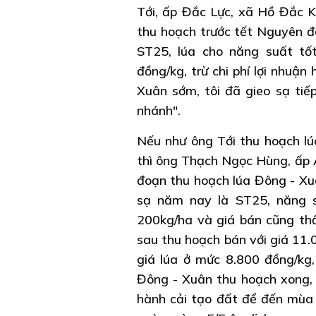
Tới, ấp Đắc Lực, xã Hồ Đắc K
thu hoạch trước tết Nguyên đá
ST25, lúa cho năng suất tốt
đồng/kg, trừ chi phí lợi nhuận
Xuân sớm, tôi đã gieo sạ tiế
nhánh".
Nếu như ông Tới thu hoạch lúa
thì ông Thạch Ngọc Hùng, ấp 
đoạn thu hoạch lúa Đông - Xuâ
sạ năm nay là ST25, năng s
200kg/ha và giá bán cũng th
sau thu hoạch bán với giá 11.
giá lúa ở mức 8.800 đồng/kg, 
Đông - Xuân thu hoạch xong,
hành cải tạo đất để đến mùa 