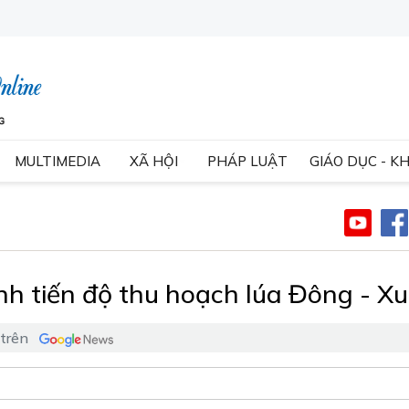
MULTIMEDIA
XÃ HỘI
PHÁP LUẬT
GIÁO DỤC - K
h tiến độ thu hoạch lúa Đông - X
 trên