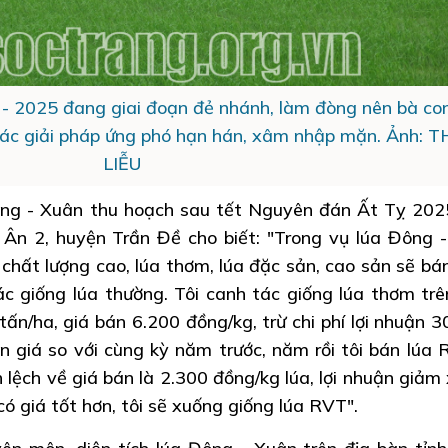
 2025 đang giai đoạn đẻ nhánh, làm đòng nên bà con
các giải pháp ứng phó hạn hán, xâm nhập mặn. Ảnh: 
LIỄU
Đông - Xuân thu hoạch sau tết Nguyên đán Ất Tỵ 202
 Ân 2, huyện Trần Đề cho biết: "Trong vụ lúa Đông 
 chất lượng cao, lúa thơm, lúa đặc sản, cao sản sẽ bá
ác giống lúa thường. Tôi canh tác giống lúa thơm trê
tấn/ha, giá bán 6.200 đồng/kg, trừ chi phí lợi nhuận 30
 giá so với cùng kỳ năm trước, năm rồi tôi bán lúa 
 lệch về giá bán là 2.300 đồng/kg lúa, lợi nhuận giảm
có giá tốt hơn, tôi sẽ xuống giống lúa RVT".