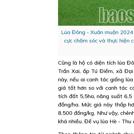
Lúa Đông - Xuân muộn 2024 -
cực chăm sóc và thực hiện 
Cũng là hộ có diện tích lúa 
Trần Xai, ấp Tú Điềm, xã Đại
này, nếu ai canh tác giống lúa
giá tốt hơn so với canh tác c
tích đất 5,5ha, năng suất 6,5 
đồng/ha. Mức giá này thấp hơn
8.500 đồng/kg. Như vậy, chênh
khá nhiều. Để vụ lúa Hè - Thu 