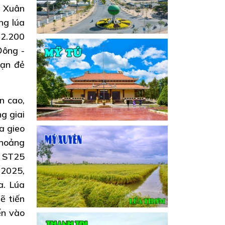
- Xuân
ng lúa
12.200
Đông -
oạn đẻ
n cao,
g giai
a gieo
khoảng
a ST25
 2025,
a. Lúa
ẽ tiến
ến vào