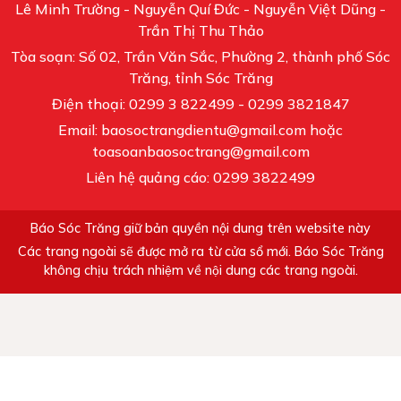
Lê Minh Trường - Nguyễn Quí Đức - Nguyễn Việt Dũng -
Trần Thị Thu Thảo
Tòa soạn: Số 02, Trần Văn Sắc, Phường 2, thành phố Sóc
Trăng, tỉnh Sóc Trăng
Điện thoại: 0299 3 822499 - 0299 3821847
Email: baosoctrangdientu@gmail.com hoặc
toasoanbaosoctrang@gmail.com
Liên hệ quảng cáo: 0299 3822499
Báo Sóc Trăng giữ bản quyền nội dung trên website này
Các trang ngoài sẽ được mở ra từ cửa sổ mới. Báo Sóc Trăng
không chịu trách nhiệm về nội dung các trang ngoài.