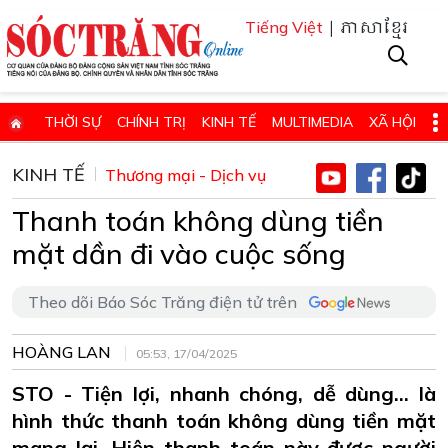
| ភាសាខ្មែរ
Tiếng Việt
THỜI SỰ
CHÍNH TRỊ
KINH TẾ
MULTIMEDIA
XÃ HỘI
PHÁP LUẬT
GIÁO DỤC - KHOA HỌC & CÔNG NGHỆ
KINH TẾ
Thương mại - Dịch vụ
QUỐC PHÒNG - AN NINH
QUỐC TẾ
SỨC KHỎE VÀ ĐỜI SỐNG
Thanh toán không dùng tiền
VĂN HÓA - THỂ THAO - DU LỊCH
CHUYÊN ĐỀ
mặt dần đi vào cuộc sống
ĐIỂM BÁO - TIN VẮN ĐỊA PHƯƠNG
THÔNG TIN CẦN BIẾT
Theo dõi Báo Sóc Trăng điện tử trên
THÔNG BÁO - QUẢNG CÁO
CHUYÊN TRANG
HỌC TẬP VÀ LÀM THEO TƯ TƯỞNG, ĐẠO ĐỨC, PHONG CÁCH HỒ 
HOÀNG LAN
05:53, 17/04/2025
ĐẶT BÁO GIẤY ONLINE
STO - Tiện lợi, nhanh chóng, dễ dùng… là
hình thức thanh toán không dùng tiền mặt
mang lại. Hiện thanh toán này được người