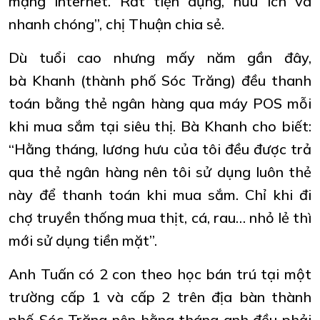
mạng internet. Rất tiện dụng, hữu ích và
nhanh chóng”, chị Thuận chia sẻ.
Dù tuổi cao nhưng mấy năm gần đây,
bà Khanh (thành phố Sóc Trăng) đều thanh
toán bằng thẻ ngân hàng qua máy POS mỗi
khi mua sắm tại siêu thị. Bà Khanh cho biết:
“Hằng tháng, lương hưu của tôi đều được trả
qua thẻ ngân hàng nên tôi sử dụng luôn thẻ
này để thanh toán khi mua sắm. Chỉ khi đi
chợ truyền thống mua thịt, cá, rau… nhỏ lẻ thì
mới sử dụng tiền mặt”.
Anh Tuấn có 2 con theo học bán trú tại một
trường cấp 1 và cấp 2 trên địa bàn thành
phố Sóc Trăng nên hằng tháng anh đều phải