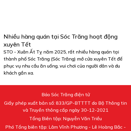
Nhiều hàng quán tại Sóc Trăng hoạt động
xuyên Tết
STO - Xuân Ất Tỵ năm 2025, rất nhiều hàng quán tại
thành phố Sóc Trăng (Sóc Trăng) mở cửa xuyên Tết để
phục vụ nhu cầu ăn uống, vui chơi của người dân và du
khách gần xa.
Báo Sóc Trăng điện tử
Giấy phép xuất bản số: 833/GP-BTTTT do Bộ Thông tin
và Truyền thông cấp ngày 30-12-2021
Tổng Biên tập: Nguyễn Văn Triều
Phó Tổng biên tập: Lâm Vĩnh Phương - Lê Hoàng Bắc -