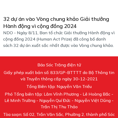
32 dự án vào Vòng chung khảo Giải thưởng
Hành động vì cộng đồng 2024
NDO - Ngày 8/11, Ban tổ chức Giải thưởng Hành động vì
cộng đồng 2024 (Human Act Prize) đã công bố danh
sách 32 dự án xuất sắc nhất được vào Vòng chung khảo.
Báo Sóc Trăng điện tử
Giấy phép xuất bản số: 833/GP-BTTTT do Bộ Thông tin
và Truyền thông cấp ngày 30-12-2021
Tổng Biên tập: Nguyễn Văn Triều
Phó Tổng biên tập: Lâm Vĩnh Phương - Lê Hoàng Bắc -
Lê Minh Trường - Nguyễn Quí Đức - Nguyễn Việt Dũng -
Trần Thị Thu Thảo
Tòa soạn: Số 02, Trần Văn Sắc, Phường 2, thành phố Sóc