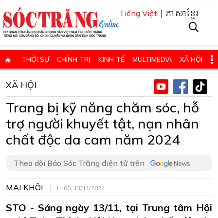
| ភាសាខ្មែរ
Tiếng Việt
THỜI SỰ
CHÍNH TRỊ
KINH TẾ
MULTIMEDIA
XÃ HỘI
PHÁP LUẬT
GIÁO DỤC - KHOA HỌC & CÔNG NGHỆ
XÃ HỘI
QUỐC PHÒNG - AN NINH
QUỐC TẾ
SỨC KHỎE VÀ ĐỜI SỐNG
Trang bị kỹ năng chăm sóc, hỗ
VĂN HÓA - THỂ THAO - DU LỊCH
CHUYÊN ĐỀ
trợ người khuyết tật, nạn nhân
ĐIỂM BÁO - TIN VẮN ĐỊA PHƯƠNG
THÔNG TIN CẦN BIẾT
chất độc da cam năm 2024
THÔNG BÁO - QUẢNG CÁO
CHUYÊN TRANG
Theo dõi Báo Sóc Trăng điện tử trên
HỌC TẬP VÀ LÀM THEO TƯ TƯỞNG, ĐẠO ĐỨC, PHONG CÁCH HỒ 
MAI KHÔI
ĐẶT BÁO GIẤY ONLINE
11:00, 13/11/2024
STO - Sáng ngày 13/11, tại Trung tâm Hội