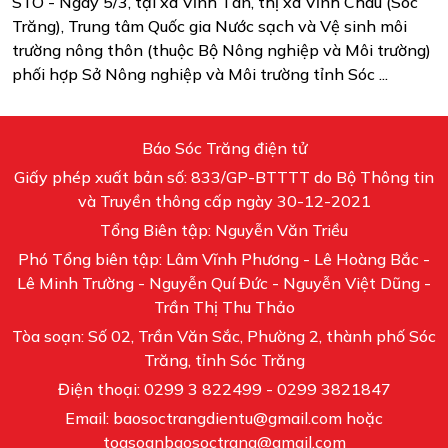
STO - Ngày 5/3, tại xã Vĩnh Tân, thị xã Vĩnh Châu (Sóc
Trăng), Trung tâm Quốc gia Nước sạch và Vệ sinh môi
trường nông thôn (thuộc Bộ Nông nghiệp và Môi trường)
phối hợp Sở Nông nghiệp và Môi trường tỉnh Sóc ...
Báo Sóc Trăng điện tử
Giấy phép xuất bản số: 833/GP-BTTTT do Bộ Thông tin
và Truyền thông cấp ngày 30-12-2021
Tổng Biên tập: Nguyễn Văn Triều
Phó Tổng biên tập: Lâm Vĩnh Phương - Lê Hoàng Bắc -
Lê Minh Trường - Nguyễn Quí Đức - Nguyễn Việt Dũng -
Trần Thị Thu Thảo
Tòa soạn: Số 02, Trần Văn Sắc, Phường 2, thành phố Sóc
Trăng, tỉnh Sóc Trăng
Điện thoại: 0299 3 822499 - 0299 3821847
Email: baosoctrangdientu@gmail.com hoặc
toasoanbaosoctrang@gmail.com