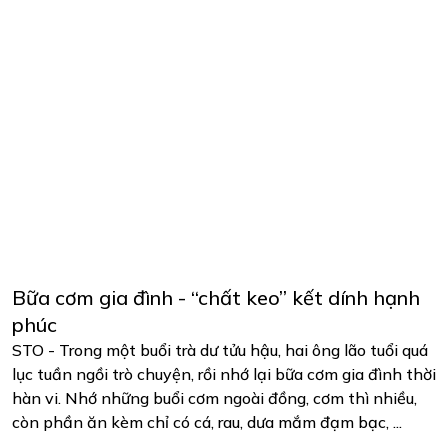
Bữa cơm gia đình - “chất keo” kết dính hạnh
phúc
STO - Trong một buổi trà dư tửu hậu, hai ông lão tuổi quá
lục tuần ngồi trò chuyện, rồi nhớ lại bữa cơm gia đình thời
hàn vi. Nhớ những buổi cơm ngoài đồng, cơm thì nhiều,
còn phần ăn kèm chỉ có cá, rau, dưa mắm đạm bạc, ...