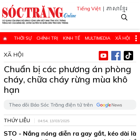
| ភាសាខ្មែរ
Tiếng Việt
THỜI SỰ
CHÍNH TRỊ
KINH TẾ
MULTIMEDIA
XÃ HỘI
PHÁP LUẬT
GIÁO DỤC - KHOA HỌC & CÔNG NGHỆ
XÃ HỘI
QUỐC PHÒNG - AN NINH
QUỐC TẾ
SỨC KHỎE VÀ ĐỜI SỐNG
Chuẩn bị các phương án phòng
VĂN HÓA - THỂ THAO - DU LỊCH
CHUYÊN ĐỀ
cháy, chữa cháy rừng mùa khô
ĐIỂM BÁO - TIN VẮN ĐỊA PHƯƠNG
THÔNG TIN CẦN BIẾT
hạn
THÔNG BÁO - QUẢNG CÁO
CHUYÊN TRANG
Theo dõi Báo Sóc Trăng điện tử trên
HỌC TẬP VÀ LÀM THEO TƯ TƯỞNG, ĐẠO ĐỨC, PHONG CÁCH HỒ 
THÚY LIỄU
ĐẶT BÁO GIẤY ONLINE
04:54, 13/03/2025
STO - Nắng nóng diễn ra gay gắt, kéo dài là