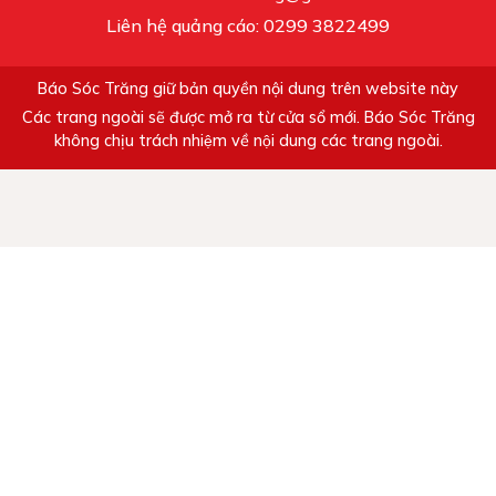
Liên hệ quảng cáo: 0299 3822499
Báo Sóc Trăng giữ bản quyền nội dung trên website này
Các trang ngoài sẽ được mở ra từ cửa sổ mới. Báo Sóc Trăng
không chịu trách nhiệm về nội dung các trang ngoài.