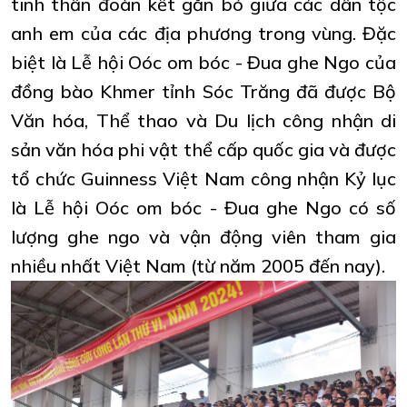
tinh thần đoàn kết gắn bó giữa các dân tộc
anh em của các địa phương trong vùng. Đặc
biệt là Lễ hội Oóc om bóc - Đua ghe Ngo của
đồng bào Khmer tỉnh Sóc Trăng đã được Bộ
Văn hóa, Thể thao và Du lịch công nhận di
sản văn hóa phi vật thể cấp quốc gia và được
tổ chức Guinness Việt Nam công nhận Kỷ lục
là Lễ hội Oóc om bóc - Đua ghe Ngo có số
lượng ghe ngo và vận động viên tham gia
nhiều nhất Việt Nam (từ năm 2005 đến nay).