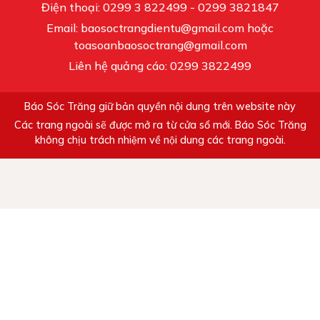
Điện thoại: 0299 3 822499 - 0299 3821847
Email: baosoctrangdientu@gmail.com hoặc
toasoanbaosoctrang@gmail.com
Liên hệ quảng cáo: 0299 3822499
Báo Sóc Trăng giữ bản quyền nội dung trên website này
Các trang ngoài sẽ được mở ra từ cửa sổ mới. Báo Sóc Trăng
không chịu trách nhiệm về nội dung các trang ngoài.