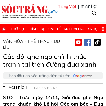
| ភាសាខ្មែរ
Tiếng Việt
THỜI SỰ
CHÍNH TRỊ
KINH TẾ
MULTIMEDIA
XÃ HỘI
PHÁP LUẬT
GIÁO DỤC - KHOA HỌC & CÔNG NGHỆ
VĂN HÓA - THỂ THAO - DU
LỊCH
QUỐC PHÒNG - AN NINH
QUỐC TẾ
SỨC KHỎE VÀ ĐỜI SỐNG
Các đội ghe ngo chính thức
VĂN HÓA - THỂ THAO - DU LỊCH
CHUYÊN ĐỀ
tranh tài trên đường đua xanh
ĐIỂM BÁO - TIN VẮN ĐỊA PHƯƠNG
THÔNG TIN CẦN BIẾT
THÔNG BÁO - QUẢNG CÁO
CHUYÊN TRANG
Theo dõi Báo Sóc Trăng điện tử trên
HỌC TẬP VÀ LÀM THEO TƯ TƯỞNG, ĐẠO ĐỨC, PHONG CÁCH HỒ 
THẠCH PÍCH
15:51, 14/11/2024
ĐẶT BÁO GIẤY ONLINE
STO - Trưa ngày 14/11, Giải đua ghe Ngo
trong khuôn khổ Lễ hội Oóc om bóc - Đua