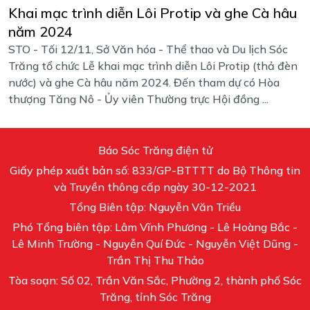
Khai mạc trình diễn Lôi Protip và ghe Cà hâu
năm 2024
STO - Tối 12/11, Sở Văn hóa -​​​​​​​ Thể thao và Du lịch Sóc
Trăng tổ chức Lễ khai mạc trình diễn Lôi Protip (thả đèn
nước) và ghe Cà hâu năm 2024. Đến tham dự có Hòa
thượng Tăng Nô - Ủy viên Thường trực Hội đồng ...
Báo Sóc Trăng điện tử
Giấy phép xuất bản số: 833/GP-BTTTT do Bộ Thông tin
và Truyền thông cấp ngày 30-12-2021
Tổng Biên tập: Nguyễn Văn Triều
Phó Tổng biên tập: Lâm Vĩnh Phương - Lê Hoàng Bắc -
Lê Minh Trường - Nguyễn Quí Đức - Nguyễn Việt Dũng -
Trần Thị Thu Thảo
Tòa soạn: Số 02, Trần Văn Sắc, Phường 2, thành phố Sóc
Trăng, tỉnh Sóc Trăng